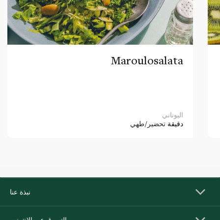
Maroulosalata
اليوناني
دقيقة
تحضير/طهي
نبذة عنا
التسوق عبر الإنترنت