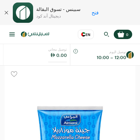
سبينس - تسوق البقالة
فتح
ديجيتال آند كود
EN
0
توصيل مجاني
عر
EN
اللغة
توصيل اليوم
0.00
10:00 – 12:00
UAE
KSA