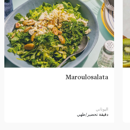
Maroulosalata
اليوناني
دقيقة
تحضير/طهي