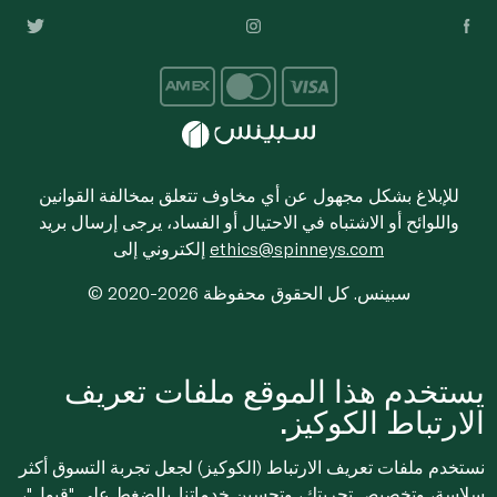
للإبلاغ بشكل مجهول عن أي مخاوف تتعلق بمخالفة القوانين
واللوائح أو الاشتباه في الاحتيال أو الفساد، يرجى إرسال بريد
ethics@spinneys.com
إلكتروني إلى
© 2020-2026 سبينس. كل الحقوق محفوظة
يستخدم هذا الموقع ملفات تعريف
الارتباط الكوكيز.
نستخدم ملفات تعريف الارتباط (الكوكيز) لجعل تجربة التسوق أكثر
سلاسة، وتخصيص تجربتك، وتحسين خدماتنا. بالضغط على "قبول"،