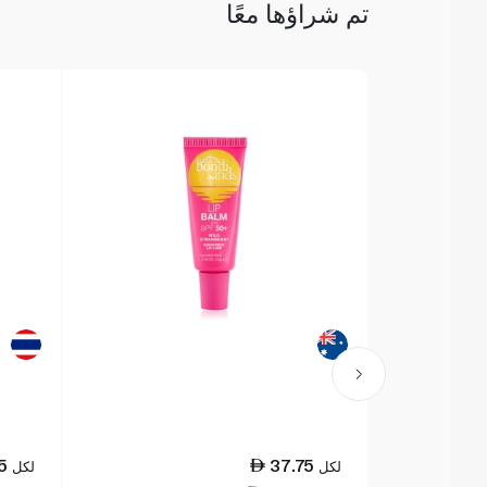
تم شراؤها معًا
5
37.75
لكل
لكل