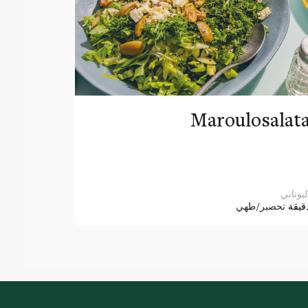
Maroulosalat
ليوناني
قيقة
تحضير/طهي