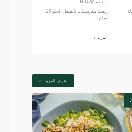
14.80 ١٠٠ جم
لة
ريفيتا مقرمشات بالفلفل الحلو 125
غرام
المزيد
عرض المزيد