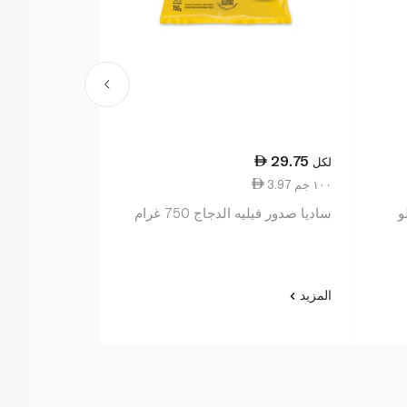
29.75
لكل
3.97 ١٠٠ جم
ساديا صدور فيليه الدجاج 750 غرام
المزيد