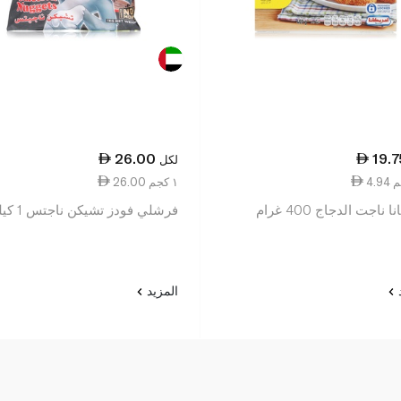
26.00
19.7
لكل
26.00 ١ كجم
ج 400 غرام
فرشلي فودز تشيكن ناجتس 1 كيلو
د
المزيد