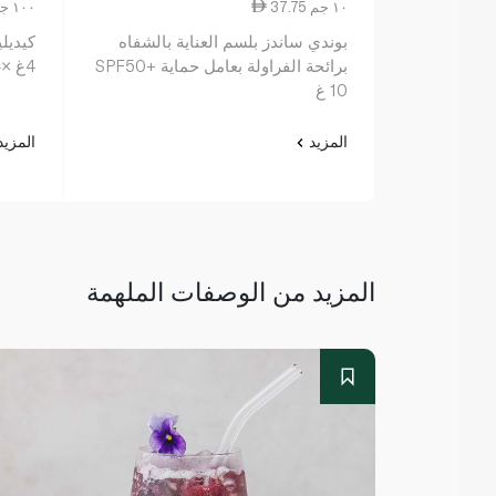
37.75 ١٠ جم
107.81 ١٠٠ جم
بوندي ساندز بلسم العناية بالشفاه
برائحة الفراولة بعامل حماية SPF50+
4غ ×4
10 غ
المزيد
المزي
المزيد من الوصفات الملهمة