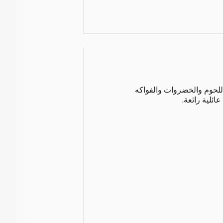
اللحوم والخضروات والفواكه
ائلية رائعة.