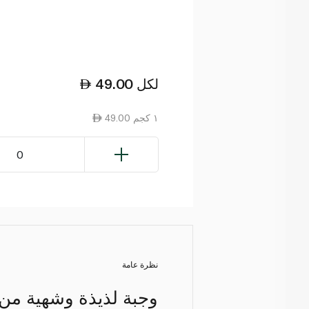
لكل
49.00
49.00 ١ كجم
0
نظرة عامة
وجبة لذيذة وشهية من 