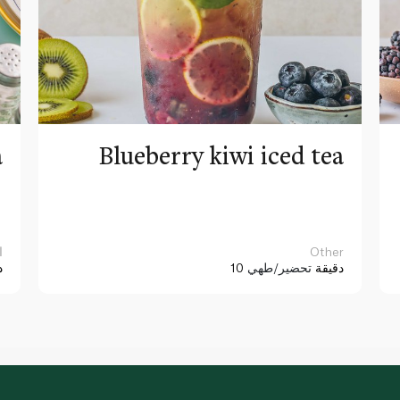
a
Blueberry kiwi iced tea
Other
ا
10 دقيقة
تحضير/طهي
د