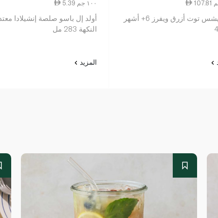
5.39 ١٠٠ جم
كيديليشس توت أزرق ويفرز 6+ أشهر
أولد إل باسو صلصة إنشيلادا معتد
النكهة 283 مل
د
المزيد