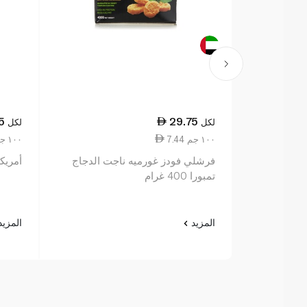
5
29.75
لكل
لكل
7.44 ١٠٠ جم
4.94 ١٠٠ جم
فرشلي فودز غورميه ناجت الدجاج
أمريكانا ناجت الدجا
تمبورا 400 غرام
المزيد
المزي