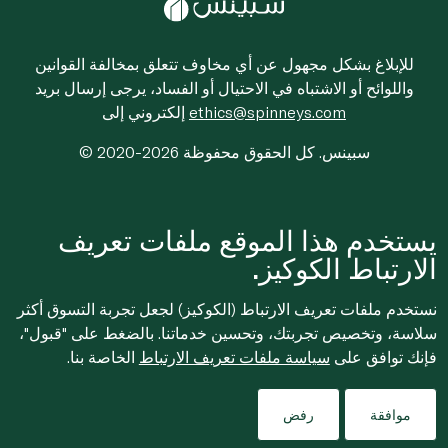
للإبلاغ بشكل مجهول عن أي مخاوف تتعلق بمخالفة القوانين
واللوائح أو الاشتباه في الاحتيال أو الفساد، يرجى إرسال بريد
ethics@spinneys.com
إلكتروني إلى
© 2020-2026 سبينس. كل الحقوق محفوظة
يستخدم هذا الموقع ملفات تعريف
الارتباط الكوكيز.
نستخدم ملفات تعريف الارتباط (الكوكيز) لجعل تجربة التسوق أكثر
سلاسة، وتخصيص تجربتك، وتحسين خدماتنا. بالضغط على "قبول"،
فإنك توافق على
سياسة ملفات تعريف الارتباط
الخاصة بنا.
موافقة
رفض