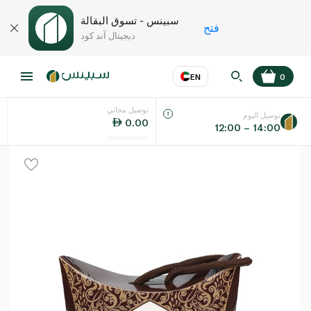
سبينس - تسوق البقالة
فتح
ديجيتال آند كود
EN
0
توصيل مجاني
عر
EN
اللغة
توصيل اليوم
0.00
12:00 – 14:00
UAE
KSA