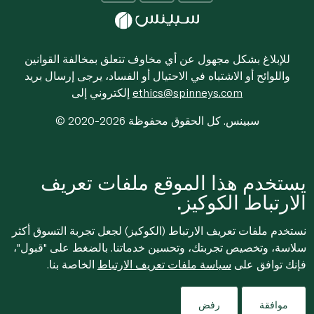
للإبلاغ بشكل مجهول عن أي مخاوف تتعلق بمخالفة القوانين
واللوائح أو الاشتباه في الاحتيال أو الفساد، يرجى إرسال بريد
ethics@spinneys.com
إلكتروني إلى
© 2020-2026 سبينس. كل الحقوق محفوظة
يستخدم هذا الموقع ملفات تعريف
الارتباط الكوكيز.
نستخدم ملفات تعريف الارتباط (الكوكيز) لجعل تجربة التسوق أكثر
سلاسة، وتخصيص تجربتك، وتحسين خدماتنا. بالضغط على "قبول"،
فإنك توافق على
سياسة ملفات تعريف الارتباط
الخاصة بنا.
موافقة
رفض