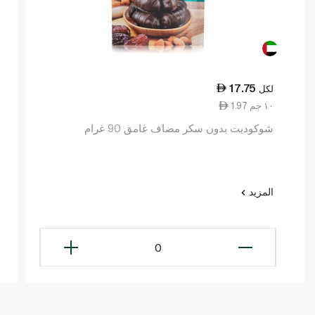
17.75
لكل
1.97 ١٠ جم
شوكوديت بدون سكر مضاف غامق 90 غرام
المزيد
0