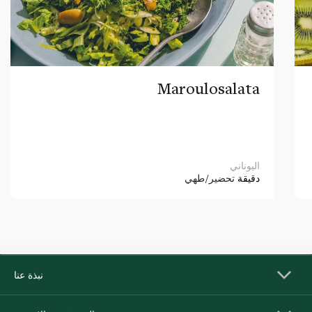
Maroulosalata
اليوناني
دقيقة
تحضير/طهي
نبذة عنا