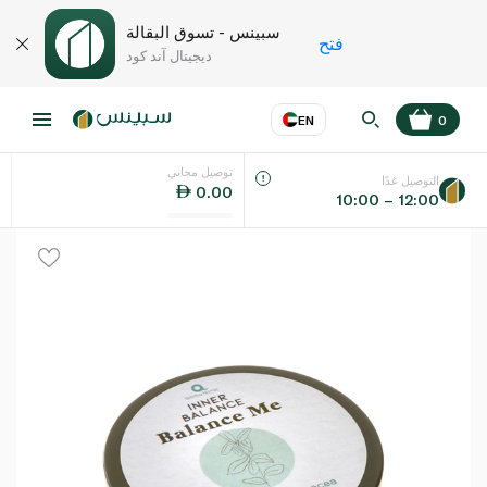
سبينس - تسوق البقالة
فتح
ديجيتال آند كود
EN
0
توصيل مجاني
عر
EN
اللغة
التوصيل غدًا
0.00
10:00 – 12:00
UAE
KSA