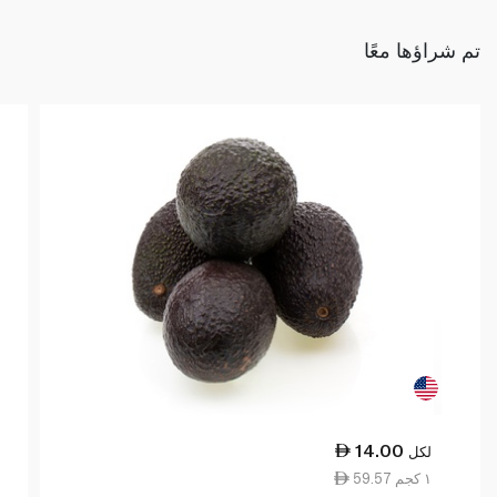
تم شراؤها معًا
14.00
لكل
59.57 ١ كجم