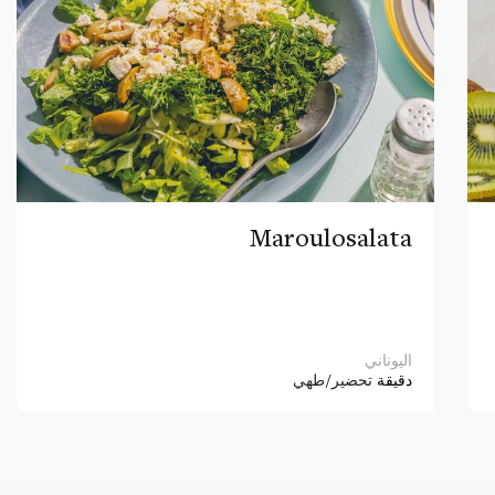
Maroulosalata
اليوناني
دقيقة
تحضير/طهي