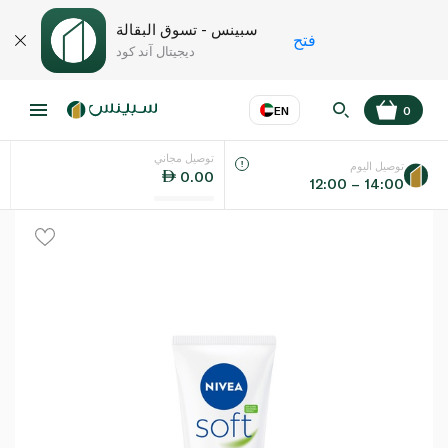
سبينس - تسوق البقالة
فتح
ديجيتال آند كود
EN
0
توصيل مجاني
عر
EN
اللغة
توصيل اليوم
0.00
12:00 – 14:00
UAE
KSA