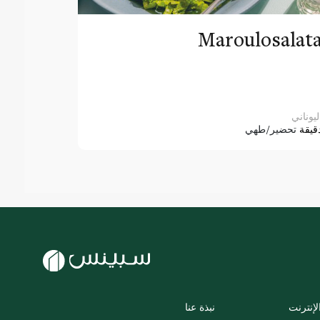
Maroulosalat
ليوناني
قيقة
تحضير/طهي
لإنترنت
نبذة عنا