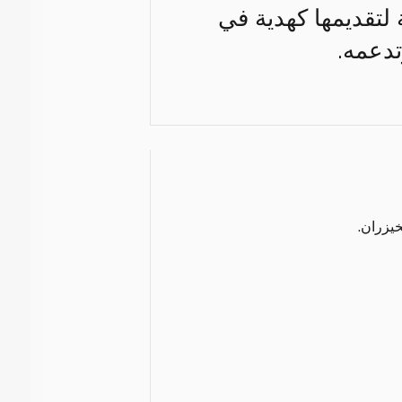
 لتقديمها كهدية في
تدعمه.
يزران.