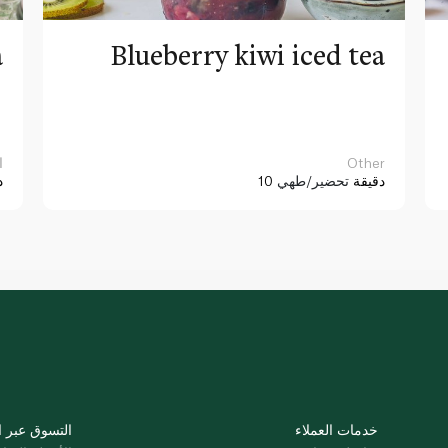
a
Blueberry kiwi iced tea
Other
ا
10 دقيقة
تحضير/طهي
د
خدمات العملاء
التسوق عبر ا