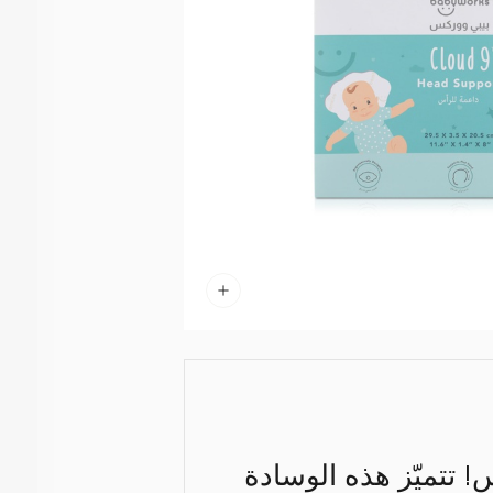
وسادة كلاود 9 الداعمة للرأس! تتميّز هذه الوسادة