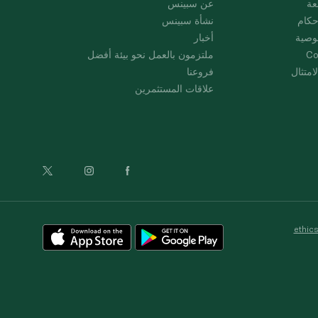
عة
عن سبينس
حكام
نشأة سبينس
وصية
أخبار
Co
ملتزمون بالعمل نحو بيئة أفضل
امتثال
فروعنا
علاقات المستثمرين
ethic