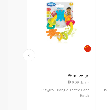
32.25
33.25
لكل
لكل
9.09 ١٠٠ مل
2.75 ١٠٠ مل
نوك منظّف الأسنان واللثة لعمر 3-12
Playgro Triangle Teether and
نوك سبايس له
Rattle
السيليكون لعمر 0-6 أشهر ق