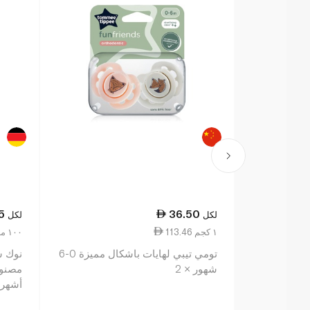
5
36.50
لكل
لكل
113.46 ١ كجم
2.75 ١٠٠ مل
تومي تيبي لهايات باشكال مميزة 0-6
نوك س
شهور × 2
أشهر 