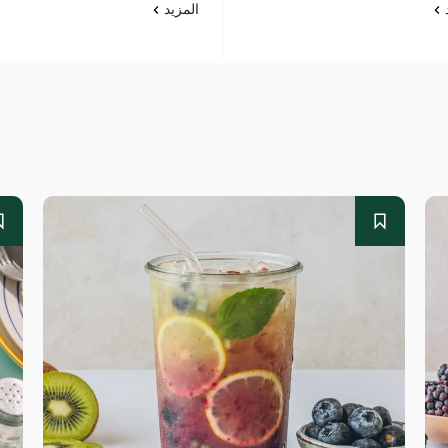
د
المزيد