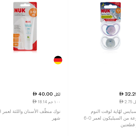
40.00
32.2
لكل
18.14 ١٠٠ جم
بايس لهّاية لوقت النوم
مصنوعة من السيليكون لعمر 0-6
شهر
قطعتين