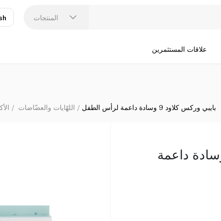
المنتجات
sh
عر
N
علاقات المستثمرين
بايبي وركس كلاود 9 وسادة داعمة لرأس الطفل
اللهّايات والعضّاضات
الأ
ي وركس كلاود 9 وسادة داعمة