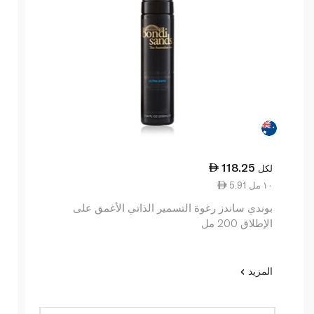
118.25
لكل
5.91 ١٠ مل
بوندي ساندز رغوة التسمير الذاتي الأغمق على
الإطلاق 200 مل
المزيد