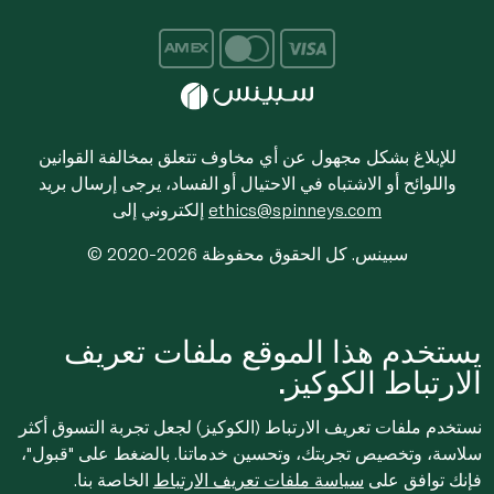
للإبلاغ بشكل مجهول عن أي مخاوف تتعلق بمخالفة القوانين
واللوائح أو الاشتباه في الاحتيال أو الفساد، يرجى إرسال بريد
ethics@spinneys.com
إلكتروني إلى
© 2020-2026 سبينس. كل الحقوق محفوظة
يستخدم هذا الموقع ملفات تعريف
الارتباط الكوكيز.
نستخدم ملفات تعريف الارتباط (الكوكيز) لجعل تجربة التسوق أكثر
سلاسة، وتخصيص تجربتك، وتحسين خدماتنا. بالضغط على "قبول"،
فإنك توافق على
سياسة ملفات تعريف الارتباط
الخاصة بنا.