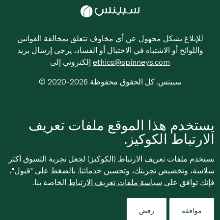
للإبلاغ بشكل مجهول عن أي مخاوف تتعلق بمخالفة القوانين
واللوائح أو الاشتباه في الاحتيال أو الفساد، يرجى إرسال بريد
ethics@spinneys.com
إلكتروني إلى
© 2020-2026 سبينس. كل الحقوق محفوظة
يستخدم هذا الموقع ملفات تعريف
الارتباط الكوكيز.
نستخدم ملفات تعريف الارتباط (الكوكيز) لجعل تجربة التسوق أكثر
سلاسة، وتخصيص تجربتك، وتحسين خدماتنا. بالضغط على "قبول"،
فإنك توافق على
سياسة ملفات تعريف الارتباط
الخاصة بنا.
موافقة
رفض