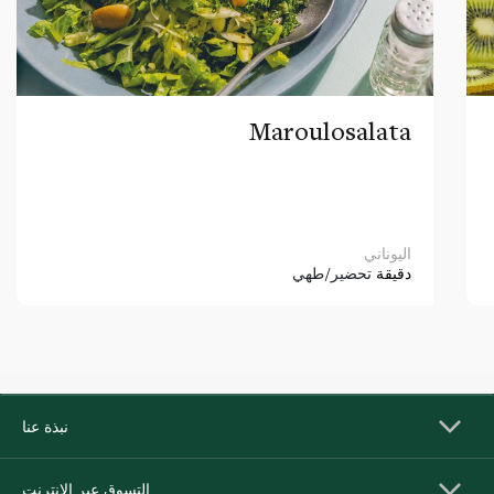
Maroulosalata
اليوناني
دقيقة
تحضير/طهي
نبذة عنا
التسوق عبر الإنترنت