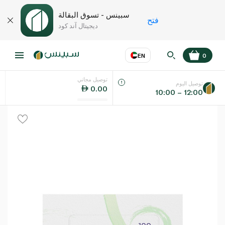
سبينس - تسوق البقالة
فتح
ديجيتال آند كود
EN
0
توصيل مجاني
عر
EN
اللغة
توصيل اليوم
0.00
10:00 – 12:00
UAE
KSA