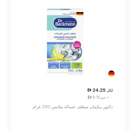
24.25
لكل
9.70 ١٠٠ جم
دكتور بيكمان منظف ​​غسالة ملابس 250 غرام