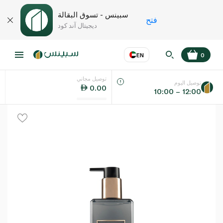
سبينس - تسوق البقالة
فتح
ديجيتال آند كود
EN
0
توصيل مجاني
عر
EN
اللغة
توصيل اليوم
0.00
10:00 – 12:00
UAE
KSA