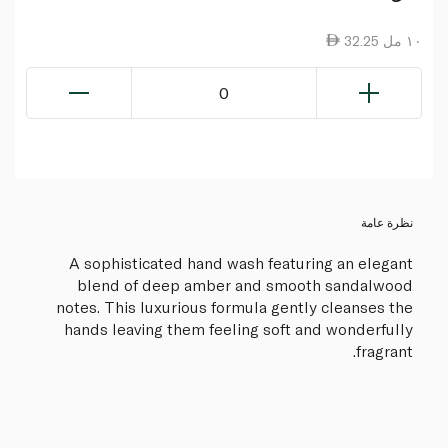
32.25 ١٠ مل
0
نظرة عامة
A sophisticated hand wash featuring an elegant
blend of deep amber and smooth sandalwood
notes. This luxurious formula gently cleanses the
hands leaving them feeling soft and wonderfully
fragrant.