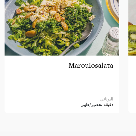
Maroulosalata
اليوناني
دقيقة
تحضير/طهي