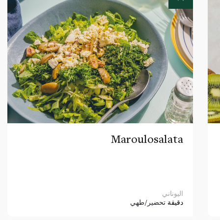
Maroulosalata
اليوناني
دقيقة
تحضير/طهي