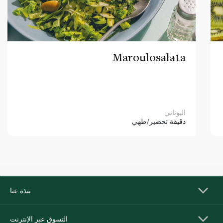
Maroulosalata
اليوناني
دقيقة
تحضير/طهي
نبذة عنا
التسوق عبر الإنترنت