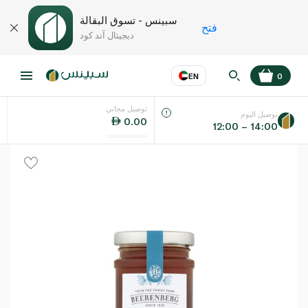
سبينس - تسوق البقالة
فتح
ديجيتال آند كود
EN
0
توصيل مجاني
عر
EN
اللغة
توصيل اليوم
0.00
12:00 – 14:00
UAE
KSA