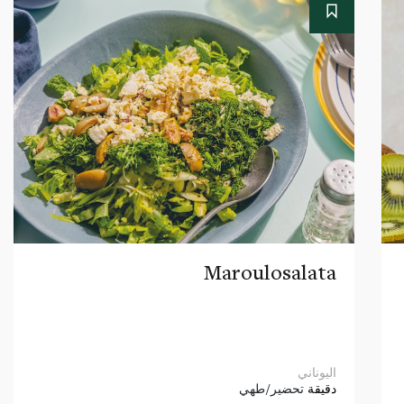
Maroulosalata
اليوناني
دقيقة
تحضير/طهي