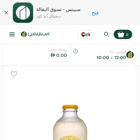
سبينس - تسوق البقالة
فتح
ديجيتال آند كود
EN
0
توصيل مجاني
عر
EN
اللغة
التوصيل غدًا
0.00
10:00 – 12:00
UAE
KSA