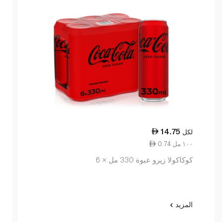
14.75
لكل
0.74 ١٠٠ مل
كوكاكولا زيرو عبوة 330 مل × 6
المزيد