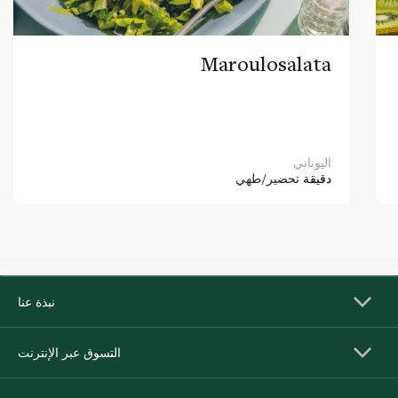
Maroulosalata
اليوناني
دقيقة
تحضير/طهي
نبذة عنا
التسوق عبر الإنترنت