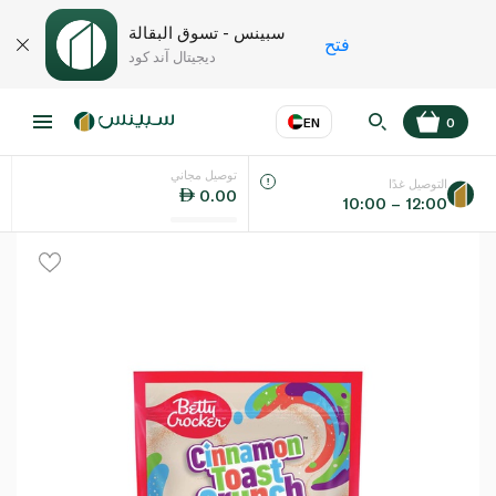
سبينس - تسوق البقالة
فتح
ديجيتال آند كود
EN
0
توصيل مجاني
عر
EN
اللغة
التوصيل غدًا
0.00
10:00 – 12:00
UAE
KSA