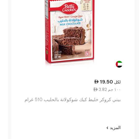
19.50
لكل
3.82 ١٠٠ جم
بيتي كروكر خليط كيك شوكولاتة بالحليب 510 غرام
المزيد