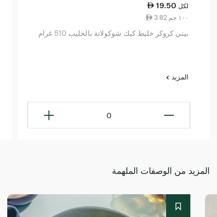
19.50
لكل
3.82 ١٠٠ جم
بيتي كروكر خليط كيك شوكولاتة بالحليب 510 غرام
المزيد
0
المزيد من الوصفات الملهمة