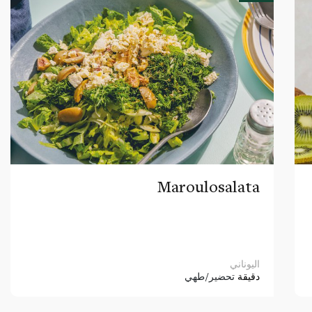
Maroulosalata
اليوناني
دقيقة
تحضير/طهي