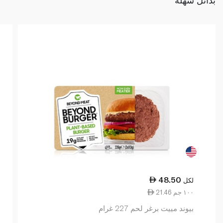
48.50
لكل
21.46 ١٠٠ جم
بيوند مييت برغر لحم 227 غرام