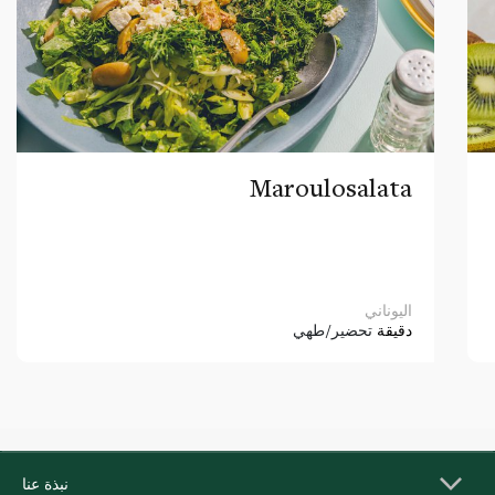
Maroulosalata
اليوناني
دقيقة
تحضير/طهي
نبذة عنا