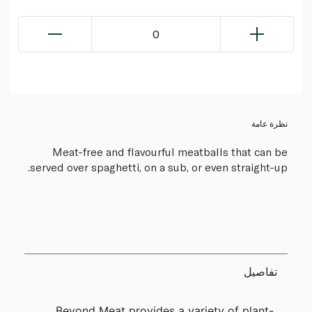
0
نظرة عامة
Meat-free and flavourful meatballs that can be
served over spaghetti, on a sub, or even straight-up.
تفاصيل
Beyond Meat provides a variety of plant-