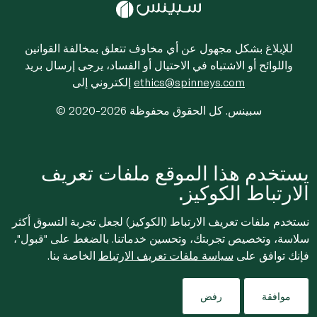
للإبلاغ بشكل مجهول عن أي مخاوف تتعلق بمخالفة القوانين
واللوائح أو الاشتباه في الاحتيال أو الفساد، يرجى إرسال بريد
ethics@spinneys.com
إلكتروني إلى
© 2020-2026 سبينس. كل الحقوق محفوظة
يستخدم هذا الموقع ملفات تعريف
الارتباط الكوكيز.
نستخدم ملفات تعريف الارتباط (الكوكيز) لجعل تجربة التسوق أكثر
سلاسة، وتخصيص تجربتك، وتحسين خدماتنا. بالضغط على "قبول"،
فإنك توافق على
سياسة ملفات تعريف الارتباط
الخاصة بنا.
موافقة
رفض