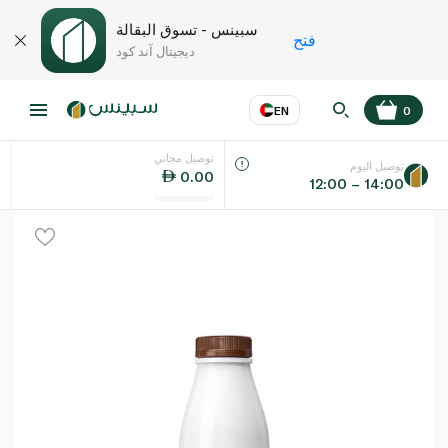
سبينس - تسوق البقالة
فتح
ديجيتال آند كود
EN
0
توصيل مجاني
عر
EN
اللغة
توصيل اليوم
0.00
12:00 – 14:00
UAE
KSA