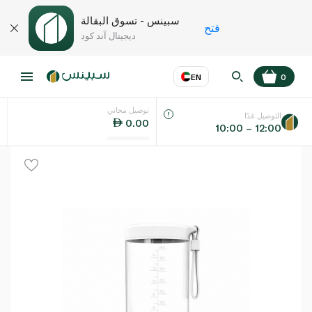
سبينس - تسوق البقالة
فتح
ديجيتال آند كود
EN
0
توصيل مجاني
عر
EN
اللغة
التوصيل غدًا
0.00
10:00 – 12:00
UAE
KSA