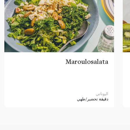
Maroulosalata
اليوناني
دقيقة
تحضير/طهي