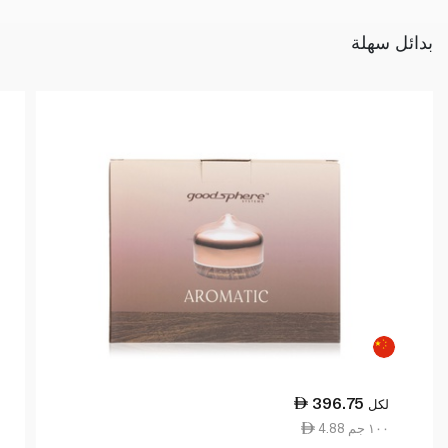
بدائل سهلة
396.75
لكل
4.88 ١٠٠ جم