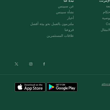
لإنترنت
نبذة عنا
عة
عن سبينس
حكام
نشأة سبينس
وصية
أخبار
Co
ملتزمون بالعمل نحو بيئة أفضل
امتثال
فروعنا
علاقات المستثمرين
ethic