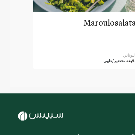
Maroulosalat
ليوناني
قيقة
تحضير/طهي