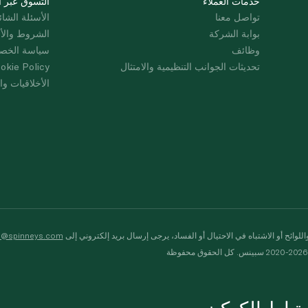
خدمات العملاء
التسوق عبر ا
تواصل معنا
الأسئلة الشائ
بوابة الشركة
الشروط والأ
وظائف
سياسة الخص
تحديثات الجوانب التنظيمية والامتثال
okie Policy
الأخلاقيات وال
لوائح أو الاشتباه في الاحتيال أو الفساد، يرجى إرسال بريد إلكتروني إلى
s@spinneys.com
ظة