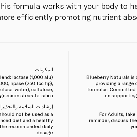
This formula works with your body to 
more efficiently promoting nutrient abs
المكونات
end: lactase (1,000 alu)
Blueberry Naturals is
00, lipase (250 fcc fip),
providing a range 
ulose, water), cellulose,
formulas. Committed t
nesium stearate, silica.
on supporting
إرشادات السلامة والتحذيرا
hould not be used as a
For Adults, take 
anced diet and a healthy
reminder, discuss t
d the recommended daily
yo
dosage.