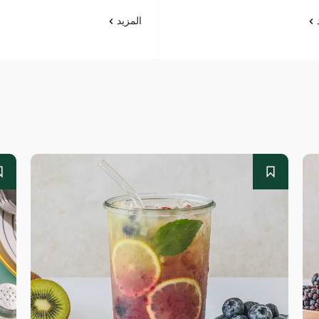
د
المزيد