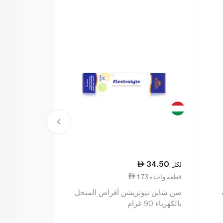
48.50
34.50
لكل
لكل
1.73 قطعة واحدة
2.43 قطعة واحدة
صن شاين نيوتريشن أقراص المنحل
بالكهرباء 90 غرام
بالبرتقال ×20