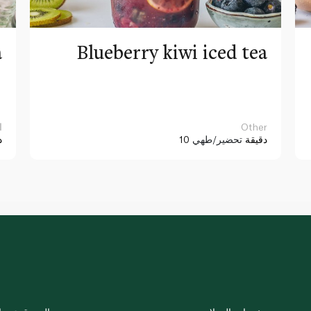
a
Blueberry kiwi iced tea
Other
ا
10 دقيقة
تحضير/طهي
د