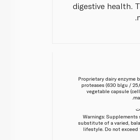
digestive health. 
Proprietary dairy enzyme bl
proteases (630 blgu / 25,0
vegetable capsule (cell
mag
ت
Warnings: Supplements s
substitute of a varied, bal
lifestyle. Do not excee