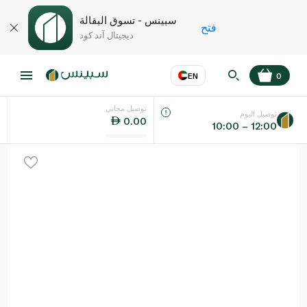
سبينس - تسوق البقالة
فتح
ديجيتال آند كود
EN
0
توصيل مجاني
عر
EN
اللغة
توصيل اليوم
0.00
10:00 – 12:00
UAE
KSA