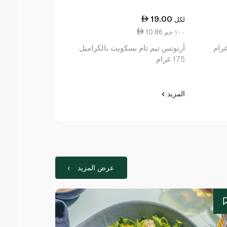
17.25
19.00
لكل
لكل
10.86 ١٠٠ جم
9.27 ١٠٠ جم
أرنوتس تيم تام بسكويت بالكراميل
لوتس بيسكوف 
175 غرام
186 غرام
المزيد
المزيد
عرض المزيد