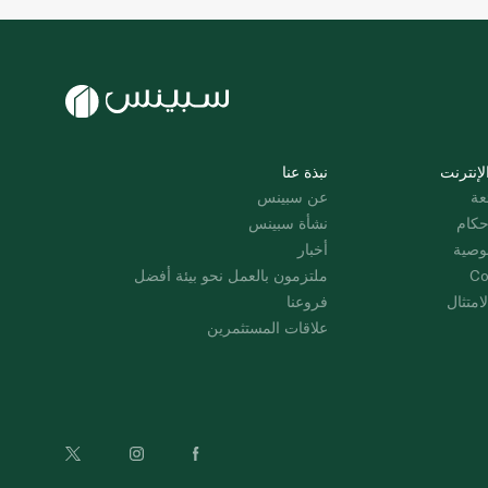
لإنترنت
نبذة عنا
عة
عن سبينس
حكام
نشأة سبينس
وصية
أخبار
Co
ملتزمون بالعمل نحو بيئة أفضل
امتثال
فروعنا
علاقات المستثمرين