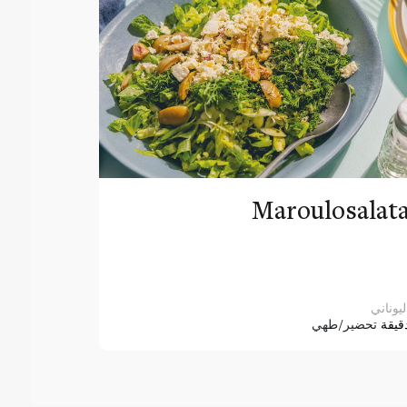
Maroulosalat
ليوناني
قيقة
تحضير/طهي