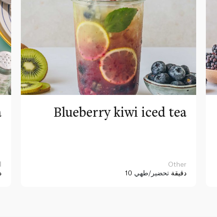
a
Blueberry kiwi iced tea
Other
ا
10 دقيقة
تحضير/طهي
د