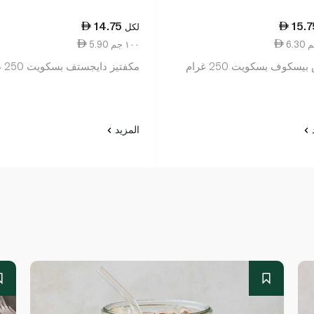
14.75
15.7
لكل
5.90 ١٠٠ جم
يسكوف بسكويت 250 غرام
مكفتيز دايجستف بسكويت 250 غرام
د
المزيد