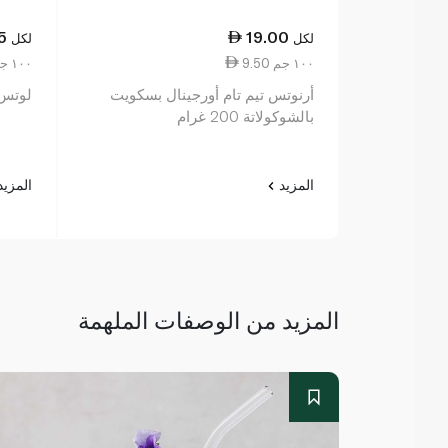
5
19.00
لكل
لكل
9.50 ١٠٠ جم
6.30 ١٠٠ جم
أرنوتس تيم تام أورجينال بسكويت
لوتس ب
بالشوكولاتة 200 غرام
المزيد
المزي
المزيد من الوصفات الملهمة