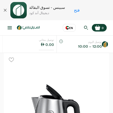
سبينس - تسوق البقالة
فتح
ديجيتال آند كود
EN
0
توصيل مجاني
عر
EN
اللغة
توصيل اليوم
0.00
10:00 – 12:00
UAE
KSA