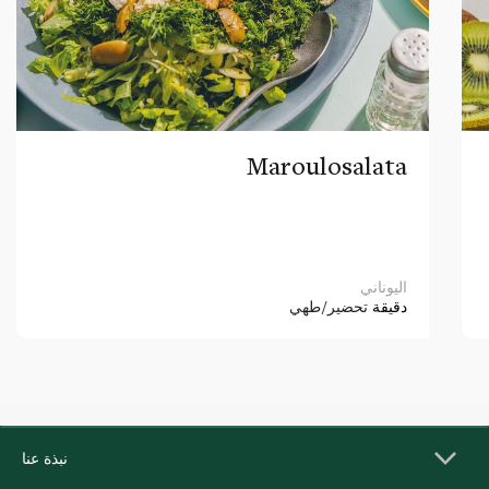
Maroulosalata
اليوناني
دقيقة
تحضير/طهي
نبذة عنا