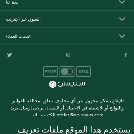
نبذة عنا
التسوق عبر الإنترنت
خدمات العملاء
للإبلاغ بشكل مجهول عن أي مخاوف تتعلق بمخالفة القوانين
واللوائح أو الاشتباه في الاحتيال أو الفساد، يرجى إرسال بريد
ethics@spinneys.com
إلكتروني إلى
© 2020-2026 سبينس. كل الحقوق محفوظة
يستخدم هذا الموقع ملفات تعريف