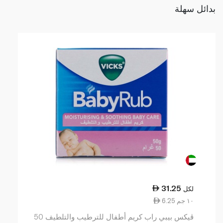
بدائل سهلة
31.25
لكل
6.25 ١٠ جم
ڨيكس بيبي راب كريم أطفال للترطيب والتلطيف 50