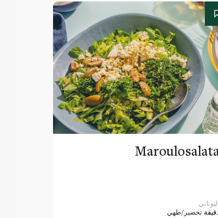
Maroulosalat
ليوناني
قيقة
تحضير/طهي