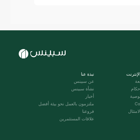
لإنترنت
نبذة عنا
عة
عن سبينس
حكام
نشأة سبينس
وصية
أخبار
Co
ملتزمون بالعمل نحو بيئة أفضل
امتثال
فروعنا
علاقات المستثمرين