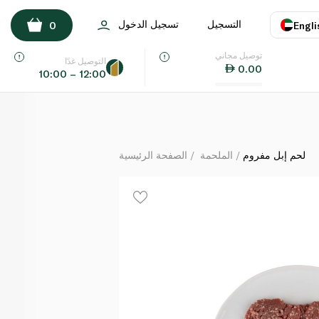
لحم إبل مفروم
التسجيل
تسجيل الدخول
0
Engli
كيلوغرام
توصيل مجاني
اللغة
E
التوصيل غدًا
0.00
10:00 – 12:00
UAE
KSA
لحم إبل مفروم
الملحمة
الصفحة الرئيسية