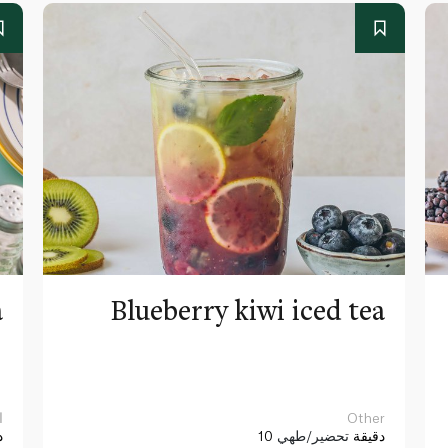
a
Blueberry kiwi iced tea
Other
ا
10 دقيقة
تحضير/طهي
د