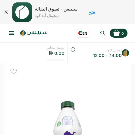
سبينس - تسوق البقالة
فتح
ديجيتال آند كود
EN
0
توصيل مجاني
عر
EN
اللغة
توصيل اليوم
0.00
12:00 – 14:00
UAE
KSA