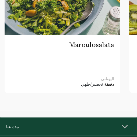
Maroulosalata
اليوناني
دقيقة
تحضير/طهي
نبذة عنا