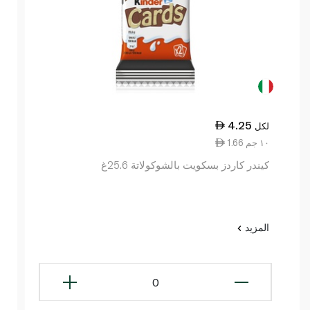
4.25
لكل
1.66 ١٠ جم
كيندر كاردز بسكويت بالشوكولاتة 25.6غ
المزيد
0