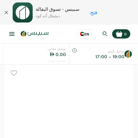
سبينس - تسوق البقالة
فتح
ديجيتال آند كود
EN
0
توصيل مجاني
عر
EN
اللغة
توصيل اليوم
0.00
17:00 – 19:00
UAE
KSA