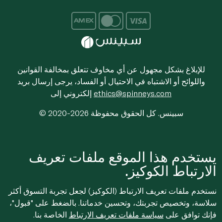
للإبلاغ بشكل مجهول عن أي مخاوف تتعلق بمخالفة القوانين
واللوائح أو الاشتباه في الاحتيال أو الفساد، يرجى إرسال بريد
ethics@spinneys.com
إلكتروني إلى
© 2020-2026 سبينس. كل الحقوق محفوظة
يستخدم هذا الموقع ملفات تعريف
الارتباط الكوكيز.
نستخدم ملفات تعريف الارتباط (الكوكيز) لجعل تجربة التسوق أكثر
سلاسة، وتخصيص تجربتك، وتحسين خدماتنا. بالضغط على "قبول"،
فإنك توافق على
سياسة ملفات تعريف الارتباط
الخاصة بنا.