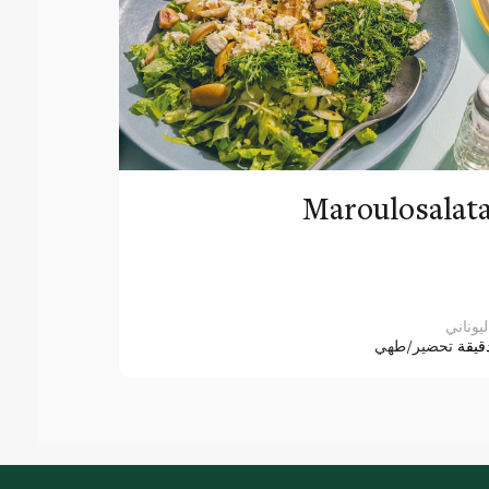
Maroulosalat
ليوناني
قيقة
تحضير/طهي