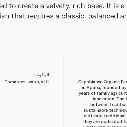
d to create a velvety, rich base. It is a
dish that requires a classic, balanced 
المكونات
Tomatoes, water, salt.
Capobianco Organic Far
in Apulia, founded b
years of family agricul
innovation. The 
between tradition
sustainable techniqu
cultivate traditiona
They are dedicated to
waste, and preservin