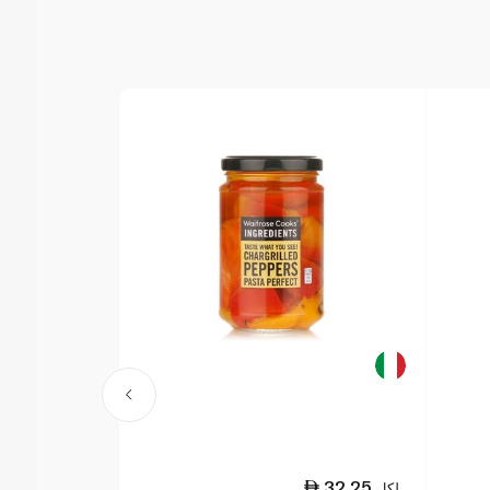
129.00
32.25
لكل
لكل