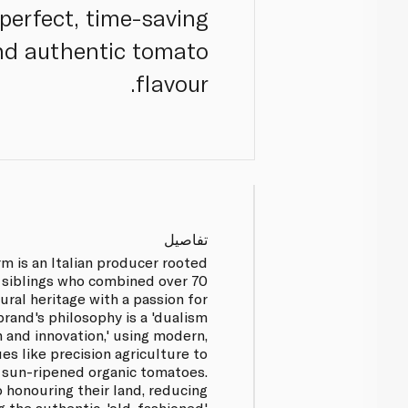
 perfect, time-saving
and authentic tomato
flavour.
تفاصيل
m is an Italian producer rooted
y siblings who combined over 70
tural heritage with a passion for
brand's philosophy is a 'dualism
 and innovation,' using modern,
es like precision agriculture to
l, sun-ripened organic tomatoes.
 honouring their land, reducing
g the authentic, 'old-fashioned'