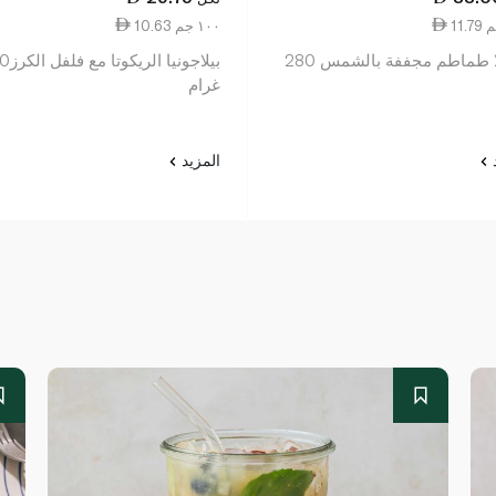
10.63 ١٠٠ جم
ساكلا طماطم مجففة بالشمس 280
بيلاجونيا ال
غرام
د
المزيد