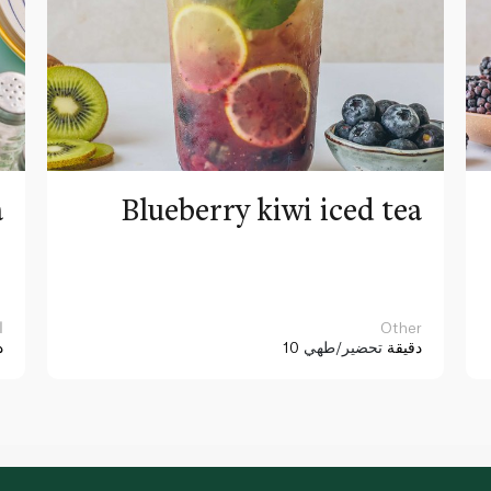
a
Blueberry kiwi iced tea
Other
ا
10 دقيقة
تحضير/طهي
د