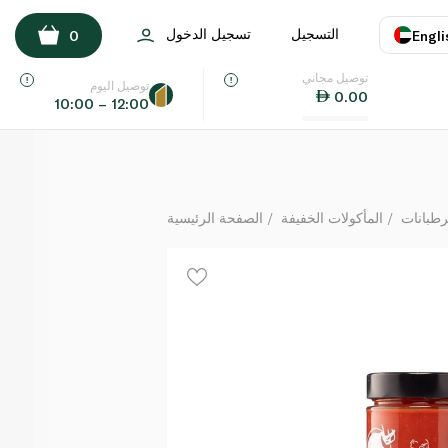
Capobianco Organic Plum Tomato Puree 290g
التسجيل
تسجيل الدخول
0
Engli
لكل
توصيل مجاني
اللغة
E
توصيل اليوم
0.00
10:00 – 12:00
UAE
KSA
رطبانات
المأكولات الخفيفة
الصفحة الرئيسية