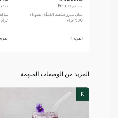
13.80 ١٠٠ جم
11.79 ١٠٠ جم
سان بيترو صلصة الكمأة السوداء
500 غرام
غرام
المزيد
المزي
المزيد من الوصفات الملهمة