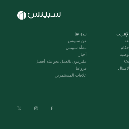
لإنترنت
نبذة عنا
عة
عن سبينس
حكام
نشأة سبينس
وصية
أخبار
Co
ملتزمون بالعمل نحو بيئة أفضل
امتثال
فروعنا
علاقات المستثمرين