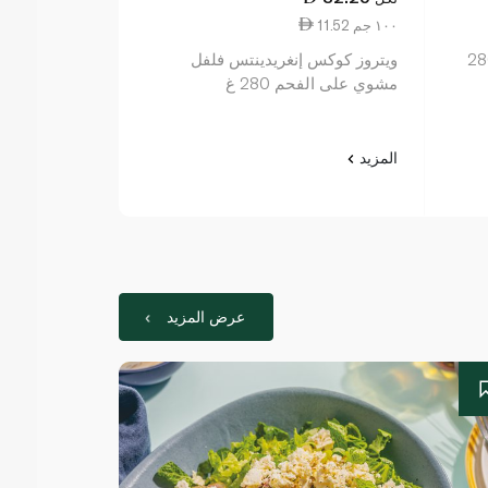
11.52 ١٠٠ جم
16.13 ١٠ جم
ريكوتا مع فلفل الكرز280
ويتروز كوكس إنغريدينتس فلفل
ترافل هانتر شرا
مشوي على الفحم 280 غ
المزيد
المزيد
عرض المزيد