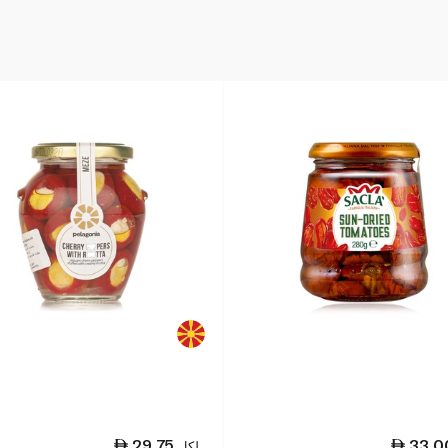
29.75
33.0
لكل