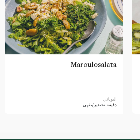
Maroulosalata
اليوناني
دقيقة
تحضير/طهي