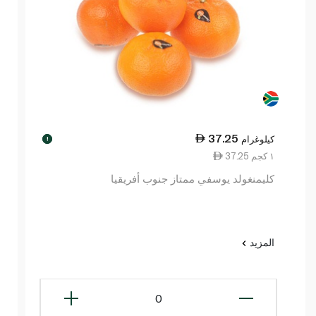
37.25
كيلوغرام
!
37.25 ١ كجم
كليمنغولد يوسفي ممتاز جنوب أفريقيا
المزيد
0