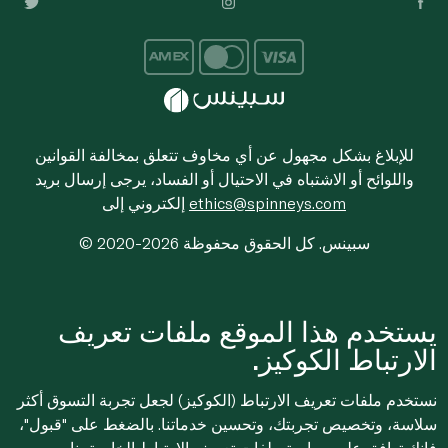
للإبلاغ بشكل مجهول عن أي مخاوف تتعلق بمخالفة القوانين
واللوائح أو الاشتباه في الاحتيال أو الفساد، يرجى إرسال بريد
ethics@spinneys.com
إلكتروني إلى
© 2020-2026 سبينس. كل الحقوق محفوظة
يستخدم هذا الموقع ملفات تعريف
الارتباط الكوكيز.
نستخدم ملفات تعريف الارتباط (الكوكيز) لجعل تجربة التسوق أكثر
سلاسة، وتخصيص تجربتك، وتحسين خدماتنا. بالضغط على "قبول"،
فإنك توافق على
سياسة ملفات تعريف الارتباط
الخاصة بنا.