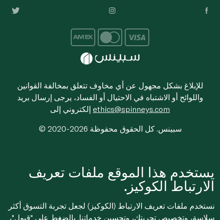
للإبلاغ بشكل مجهول عن أي مخاوف تتعلق بمخالفة القوانين
واللوائح أو الاشتباه في الاحتيال أو الفساد، يرجى إرسال بريد
ethics@spinneys.com
إلكتروني إلى
© 2020-2026 سبينس. كل الحقوق محفوظة
يستخدم هذا الموقع ملفات تعريف
الارتباط الكوكيز.
نستخدم ملفات تعريف الارتباط (الكوكيز) لجعل تجربة التسوق أكثر
سلاسة، وتخصيص تجربتك، وتحسين خدماتنا. بالضغط على "قبول"،