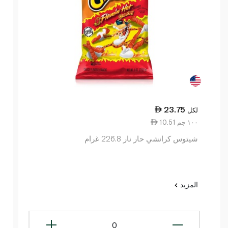
23.75
لكل
10.51 ١٠٠ جم
شيتوس كرانشي حار نار 226.8 غرام
المزيد
0