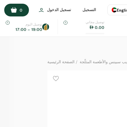
وناني تشوباني خالي الدسم بدون سكر بالكرز الأسود 150جم
التسجيل
تسجيل الدخول
0
Engli
لكل
توصيل مجاني
اللغة
E
توصيل اليوم
0.00
17:00 – 19:00
UAE
KSA
يب سبينس والأطعمة المثلّجة
الصفحة الرئيسية