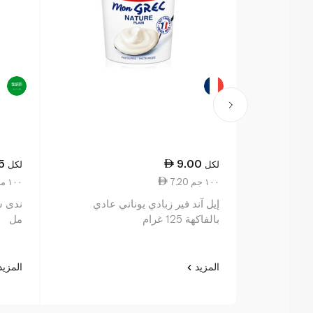
5
9.00
لكل
لكل
7.20 ١٠٠ جم
2.50 ١٠٠ مل
إيل آند فير زبادي يوناني عادي
بالفاكهة 125 غرام
مل
المزيد
المزي