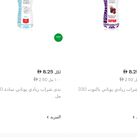
8.25
8.2
لكل
2.50 ١٠٠ مل
ندى شراب زبادي يوناني بالتوت 330
ندى شراب زب
مل
د
المزيد