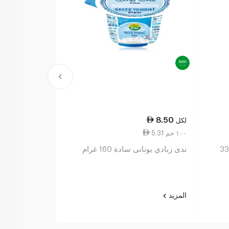
66.75
8.50
لكل
لكل
5.31 ١٠٠ جم
7.03 ١٠٠ جم
ادي يوناني سادة 330
ندى زبادي يونانى سادة 160 غرام
دسم
المزيد
المزيد