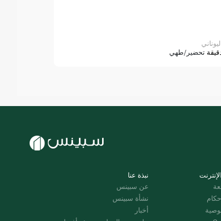
ليوناني
قيقة
تحضير/طهي
لإنترنت
نبذة عنا
عة
عن سبينس
حكام
نشأة سبينس
وصية
أخبار