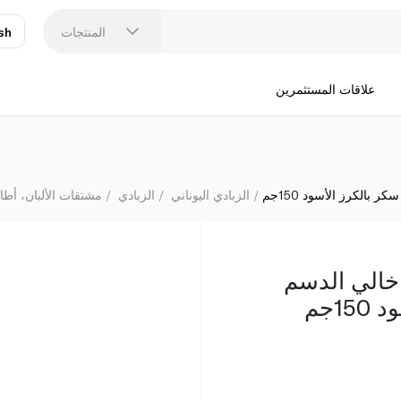
زبادي ي
المنتجات
sh
عر
N
علاقات المستثمرين
بالكرز الأسود 150جم
الزبادي اليوناني
الزبادي
مشتقات الألبان، أطا
 خالي الدسم
1جم