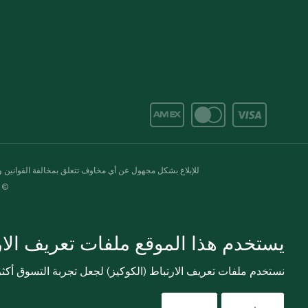
للإبلاغ بشكل مجهول عن أي مخاوف تتعلق بمخالفة القوانين وال
© 2020-2026 سبينس. كل الحقوق محفو
يستخدم هذا الموقع ملفات تعريف الارت
نستخدم ملفات تعريف الارتباط (الكوكيز) لجعل تجربة التسوق أك