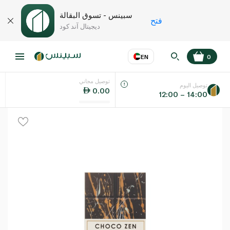
سبينس - تسوق البقالة
فتح
ديجيتال آند كود
EN
0
توصيل مجاني
عر
EN
اللغة
توصيل اليوم
0.00
12:00 – 14:00
UAE
KSA