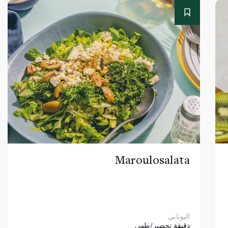
Maroulosalata
اليوناني
دقيقة
تحضير/طهي