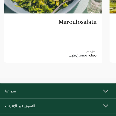
Maroulosalata
اليوناني
دقيقة
تحضير/طهي
نبذة عنا
التسوق عبر الإنترنت