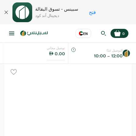
سبينس - تسوق البقالة
فتح
ديجيتال آند كود
EN
0
توصيل مجاني
عر
EN
اللغة
التوصيل غدًا
0.00
10:00 – 12:00
UAE
KSA