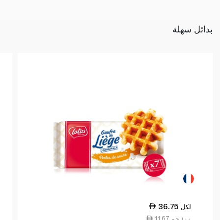
بدائل سهلة
36.75
لكل
11.67 ١٠٠ جم