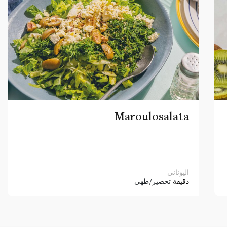
Maroulosalata
اليوناني
دقيقة
تحضير/طهي