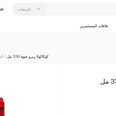
المنتجات
sh
عر
N
علاقات المستثمرين
كوكاكولا زيرو عبوة 330 مل
الم