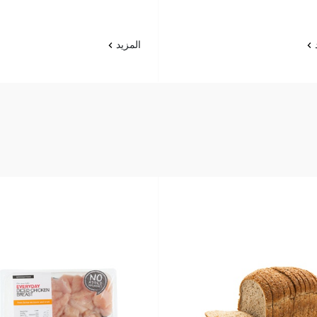
د
المزيد