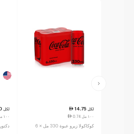
0
14.75
لكل
لكل
0.74 ١٠٠ مل
3.24 ١٠٠ مل
كوكاكولا زيرو عبوة 330 مل × 6
دكتور 