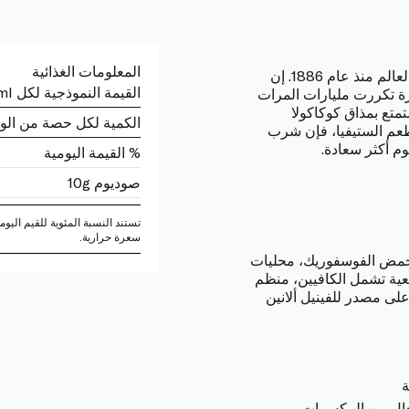
المعلومات الغذائية
استمتع الناس بمذاق كوكاكولا حول العالم منذ عام 1886. إن
القيمة النموذجية لكل 100ml
ة تكررت مليارات المرات
متع بمذاق كوكاكولا
الكمية لكل حصة من الو
طعم الستيفيا، فإن شرب
م أكثر سعادة.
% القيمة اليومية
صوديوم 10g
سعرة حرارية.
ربن، لون (كراميل E150d)، حمض الفوسفوريك، محليات
 K)، نكهات طبيعية تشمل الكافيين، منظم
ى مصدر للفينيل ألانين
ة
خالٍ من المكسرات.