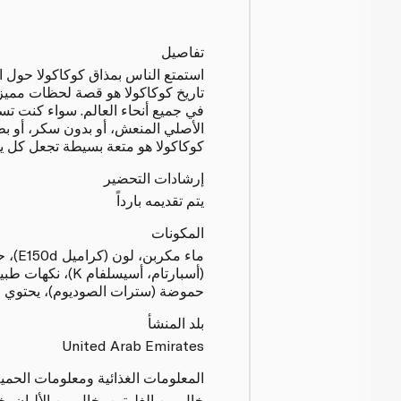
تفاصيل
تاريخ كوكاكولا هو قصة لحظات مميز
في جميع أنحاء العالم. سواء كنت تست
الأصلي المنعش، أو بدون سكر، أو ب
كوكاكولا هو متعة بسيطة تجعل كل يو
إرشادات التحضير
يتم تقديمه بارداً
المكونات
ماء مك
(أسبارتام، أسيسلفام
حموضة (سترات الصوديوم)، يحتوي عل
بلد المنشأ
United Arab Emirates
المعلومات الغذائية ومعلومات الحمي
خالٍ من الغلوتين، خالٍ من الألبان، 