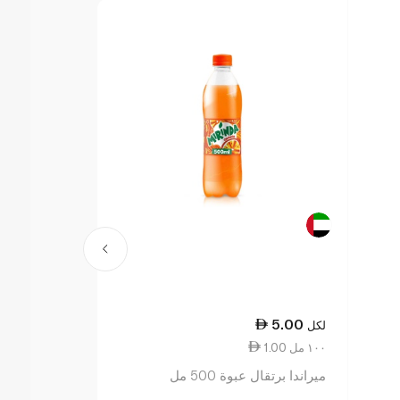
4.50
5.00
لكل
لكل
1.00 ١٠٠ مل
0.90 ١٠٠ مل
ميراندا برتقال عبوة 500 مل
كوكاكولا زيرو 500 مل