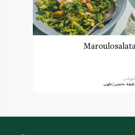
Maroulosalat
ليوناني
قيقة
تحضير/طهي