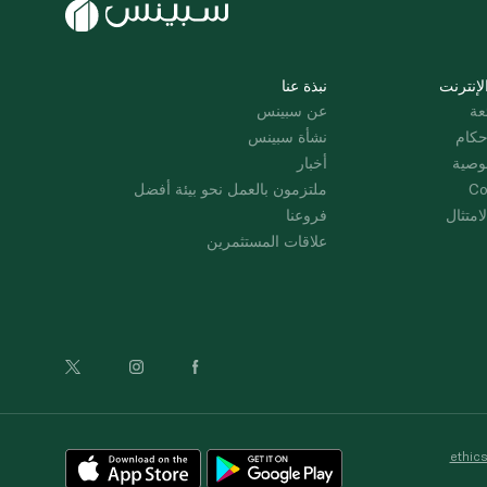
لإنترنت
نبذة عنا
عة
عن سبينس
حكام
نشأة سبينس
وصية
أخبار
Co
ملتزمون بالعمل نحو بيئة أفضل
امتثال
فروعنا
علاقات المستثمرين
ethic