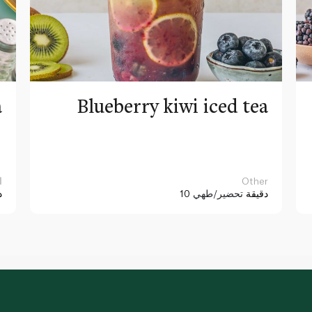
a
Blueberry kiwi iced tea
Other
ا
10 دقيقة
تحضير/طهي
د