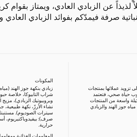
لاً لذيذاً عن الزبادي العادي، ويمتاز بقوام 
باتية صرفة فيمدّكم بفوائد الزبادي العادي
المكونات
ى تزويد عملائها بمنتجات
زبادي بنكهة جوز الهند (ميا
لوب حياة صحي، فتعتمد
شراب التابيوكا، خلاصة حبو
كيلة واسعة من المنتجات
مياه جوز الهند والزبادي
نشاء الأرزّ، نكهة طبيعية، 
سيترات الصوديوم). مستنبتات
صرف): بيفيدوباكتيريوم، أسي
حرارية.
المعلومات الغذائية ومعلوم