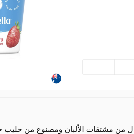
لٍ من مشتقات الألبان ومصنوع من حليب جوز