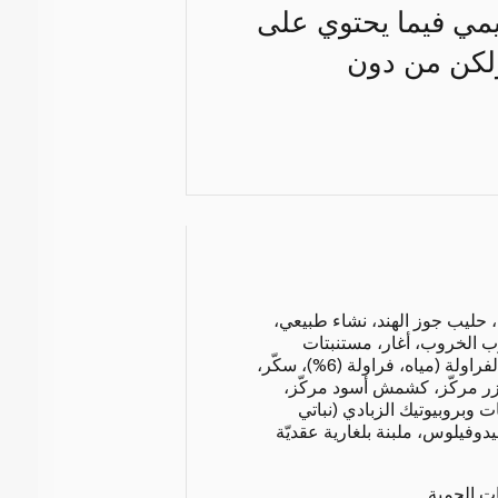
كريمي فيما يحتوي على
 ولكن من دون
ه، حليب جوز الهند، نشاء طبيعي،
ب الخروب، أغار، مستنبتات
وبروبيوتيك الزبادي)، مزيج الفراولة (مياه، فراولة (6%)، سكّر،
جزر مركّز، كشمش أسود مركّز،
 وبروبيوتيك الزبادي (نباتي
دوفيلوس، ملبنة بلغارية عقديّة
ات الحمية