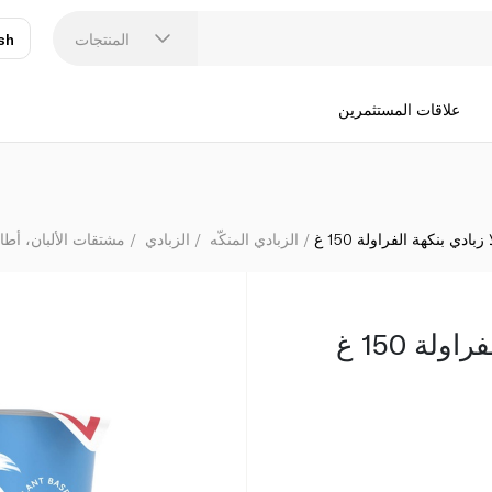
المنتجات
sh
عر
N
علاقات المستثمرين
زبادي بنكهة الفراولة 150 غ
الزبادي المنكّه
الزبادي
مشتقات الألبان، أطا
لة 150 غ