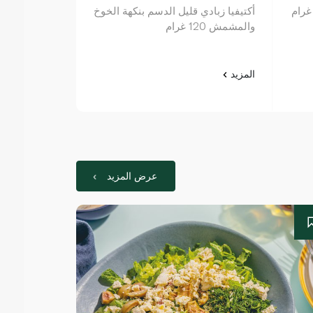
أكتيفيا زبادي قليل الدسم بنكهة الخوخ
اكتيڤيا زبادي مانجو 
والمشمش 120 غرام
المزيد
المزيد
عرض المزيد