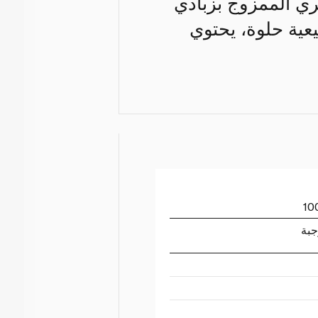
ي الممزوج بزبادي
ا ونكهة طبيعية حلوة، يحتوي
جبة