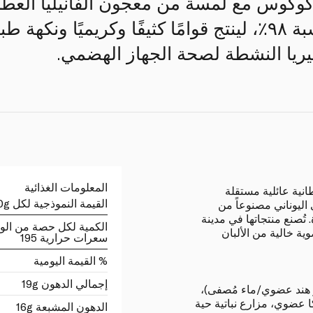
وكوس مع لمسة من معجون الفانيليا العطر
جوز الهند الطبيعي بنسبة ٩٨٪، لينتج قوامًا كثيفًا وكريميً
يريا النشطة لصحة الجهاز الهضمي.
المعلومات الغذائية
انية عائلية مستقلة
القيمة النموذجية لكل 100g
ي اليوناني مصنوعاً من
تُصنع منتجاتها في مدينة
الكمية لكل حصة من الو
ة خالية من الألبان
سعرات حرارية 195
% القيمة اليومية
إجمالي الدهون 19g
د عضوي (96%) (جوز هند عضوي/ماء مُصفى)،
شا تابيوكا عضوي، مزارع نباتية حية
الدهون المشبعة 16g