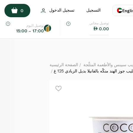
ز أورغانِك حليب جوز الهند منكّه بالفانيلا بديل الزبادي 125 غ
التسجيل
تسجيل الدخول
0
Engli
لكل
توصيل مجاني
اللغة
E
توصيل اليوم
0.00
15:00 – 17:00
UAE
KSA
يب سبينس والأطعمة المثلّجة
الصفحة الرئيسية
 جوز الهند منكّه بالفانيلا بديل الزبادي 125 غ