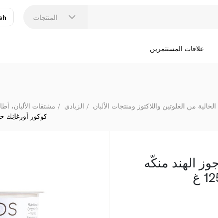
كوكو
المنتجات
sh
عر
N
علاقات المستثمرين
الخالية من الغلوتين واللاكتوز ومنتجات الألبان
الزبادي
مشتقات الألبان، أطا
كوكوز أورغانِك حليب
ز الهند منكّه