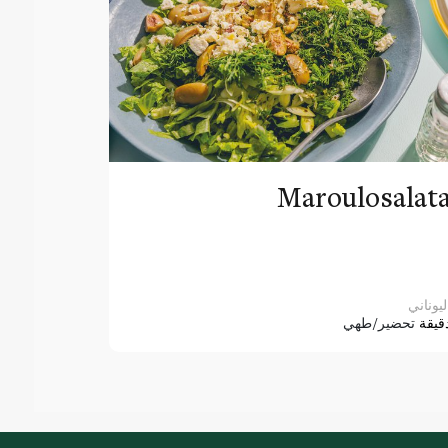
Maroulosalat
ليوناني
قيقة
تحضير/طهي