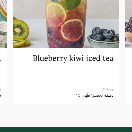
a
Blueberry kiwi iced tea
Other
ا
10 دقيقة
تحضير/طهي
د