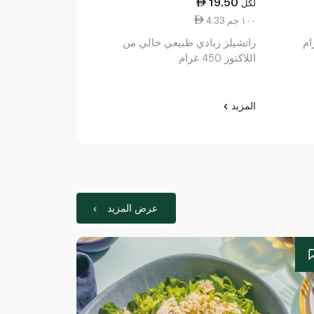
28.00
19.50
لكل
لكل
4.33 ١٠٠ جم
5.60 ١٠٠ جم
راتشيلز زبادي طبيعي خالي من
ألبرو زبادي الصويا
اللاكتوز 450 غرام
المزيد
المزيد
عرض المزيد