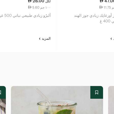
28.00
47.0
لكل
5.60 ١٠٠ جم
أورغانِك زبادي جوز الهند
ألبرُو زبادي طبيعي نباتي 500 غرام
4 غ
د
المزيد