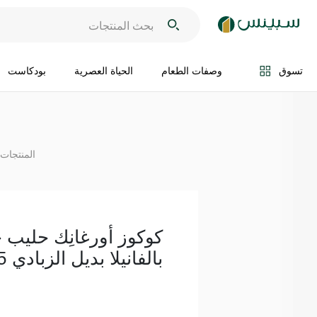
اضف الى السلة
تسوق
وصفات الطعام
الحياة العصرية
بودكاست
المنتجات 
كوكوز أورغانِك حليب جو
بالفانيلا بديل الزبادي 125 غ