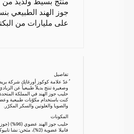
منتج بسيط ولذيذ من ك
على مليارات من البكت
تفاصيل
ُعدّ علامة كوكوز أورغانِك شركة بريط
وصغيرة تنتج بديلاً طبيعياً عن الزباد
حليب جوز الهند في المملكة المتحدة. 
كنت باستخدام مكوّنات طبيعية وعضوي
والصويا والغلوتين والسكر المكرّر.
المكونات
حليب جوز الهن
فانيلا عضوية (2%)، مثخن: ن