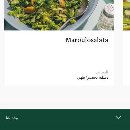
Maroulosalata
اليوناني
دقيقة
تحضير/طهي
نبذة عنا