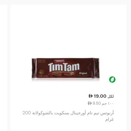
19.00
لكل
9.50 ١٠٠ جم
أرنوتس تيم تام أورجينال بسكويت بالشوكولاتة 200
غرام