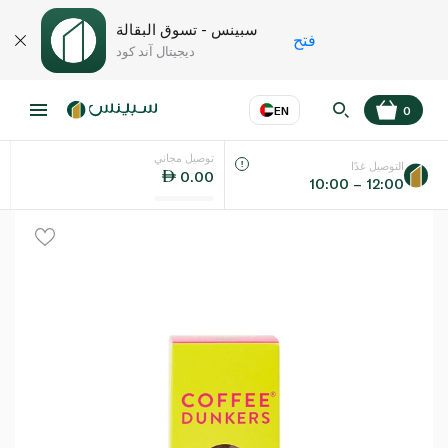
سبينس - تسوق البقالة
فتح
ديجيتال آند كود
EN
0
توصيل مجاني
عر
EN
اللغة
التوصيل غدًا
0.00
10:00 – 12:00
UAE
KSA