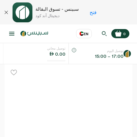
سبينس - تسوق البقالة
فتح
ديجيتال آند كود
EN
0
توصيل مجاني
عر
EN
اللغة
توصيل اليوم
0.00
15:00 – 17:00
UAE
KSA