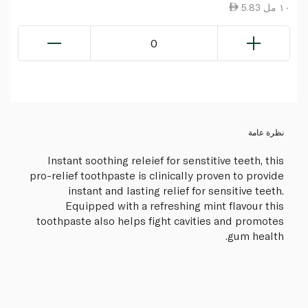
5.83 ١٠ مل
0
نظرة عامة
Instant soothing releief for senstitive teeth, this
pro-relief toothpaste is clinically proven to provide
instant and lasting relief for sensitive teeth.
Equipped with a refreshing mint flavour this
toothpaste also helps fight cavities and promotes
gum health.