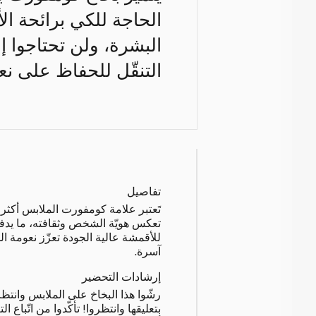
الحاجة للكي برائحة الأ
البشرة، ولن تحتاجوا إ
التنقّل للحفاظ على نع
تفاصيل
تَعتبر علامة كومفورت الملابس أكثر م
تعكس هويّة الشخص وثقافته، ما يدفعه
للأقمشة عالية الجودة تعزّز نعومة ال
آسرة.
إرشادات التحضير
بتعليقها وانتظروا! تأكّدوا من اتّباع 