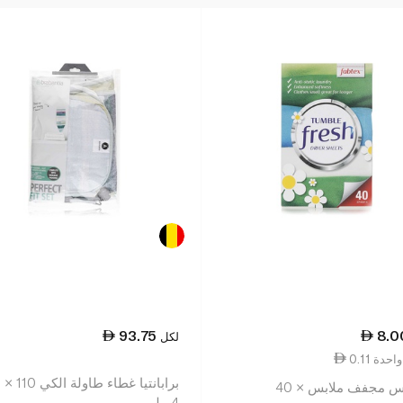
93.75
8.0
لكل
ة واحدة
س مجفف ملابس × 40
4 ملم