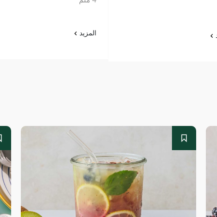
المزيد
د