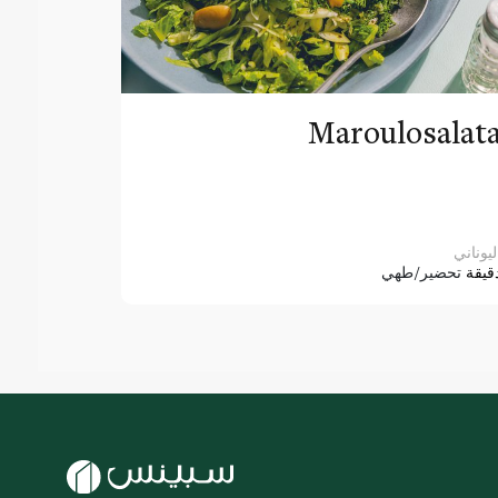
Maroulosalat
ليوناني
قيقة
تحضير/طهي