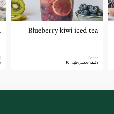
a
Blueberry kiwi iced tea
Other
ا
10 دقيقة
تحضير/طهي
د