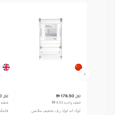
0
176.50
لكل
لكل
8.63 قطعة واحدة
0.11 قطع
لوك اند لوك رف تجفيف ملابس
فابتك