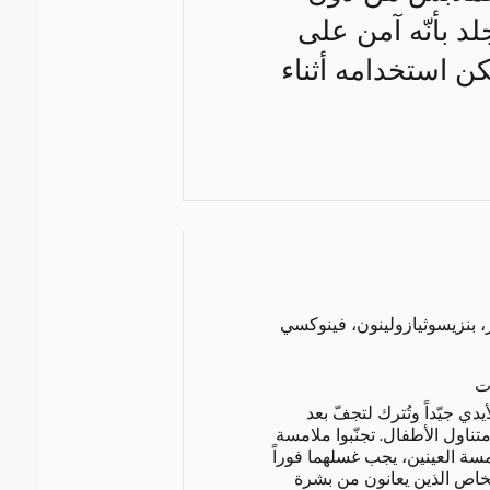
لد بأنّه آمن على
كن استخدامه أثناء
، بنزيسوثيازولينون، فينوكسي
ت
أيدي جيّداً وتُترك لتجفّ بعد
متناول الأطفال. تجنّبوا ملامسة
مسة العينين، يجب غسلهما فوراً
شخاص الذين يعانون من بشرة