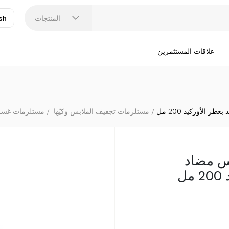
كو
المنتجات
sh
عر
N
علاقات المستثمرين
 الأوركيد 200 مل
مستلزمات تجفيف الملابس وكيّها
مستلزمات غسل
س مضاد
ل