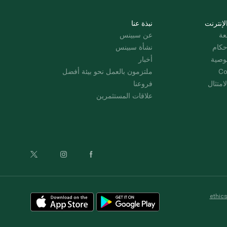
لإنترنت
نبذة عنا
عة
عن سبينس
حكام
نشأة سبينس
وصية
أخبار
Co
ملتزمون بالعمل نحو بيئة أفضل
امتثال
فروعنا
علاقات المستثمرين
ethic