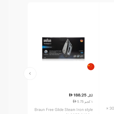
181.75
188.25
لكل
لكل
5.75 ١ كجم
25.00 قطعة واحدة
برابانتيا غطاء طاولة الكي 110 × 30 ×
rong Laundry
Braun Free Glide Steam Iron style