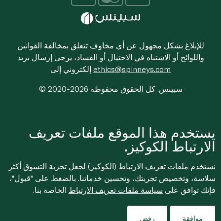
للإبلاغ بشكل مجهول عن أي مخاوف تتعلق بمخالفة القوانين
واللوائح أو الاشتباه في الاحتيال أو الفساد، يرجى إرسال بريد
ethics@spinneys.com
إلكتروني إلى
© 2020-2026 سبينس. كل الحقوق محفوظة
يستخدم هذا الموقع ملفات تعريف
الارتباط الكوكيز.
نستخدم ملفات تعريف الارتباط (الكوكيز) لجعل تجربة التسوق أكثر
سلاسة، وتخصيص تجربتك، وتحسين خدماتنا. بالضغط على "قبول"،
فإنك توافق على
سياسة ملفات تعريف الارتباط
الخاصة بنا.
موافقة
رفض