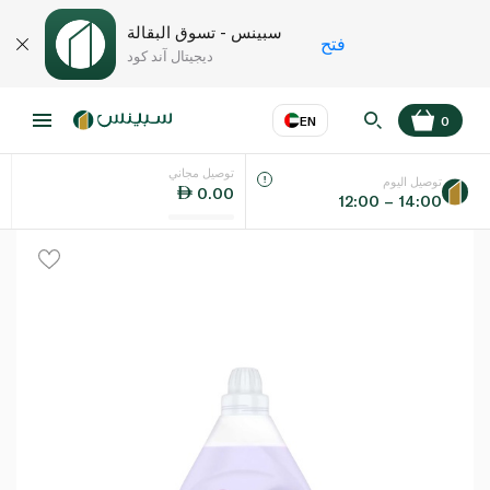
سبينس - تسوق البقالة
فتح
ديجيتال آند كود
EN
0
توصيل مجاني
عر
EN
اللغة
توصيل اليوم
0.00
12:00 – 14:00
UAE
KSA