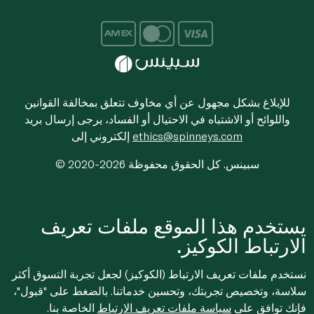
للإبلاغ بشكل مجهول عن أي مخاوف تتعلق بمخالفة القوانين
واللوائح أو الاشتباه في الاحتيال أو الفساد، يرجى إرسال بريد
ethics@spinneys.com
إلكتروني إلى
© 2020-2026 سبينس. كل الحقوق محفوظة
يستخدم هذا الموقع ملفات تعريف
الارتباط الكوكيز.
نستخدم ملفات تعريف الارتباط (الكوكيز) لجعل تجربة التسوق أكثر
سلاسة، وتخصيص تجربتك، وتحسين خدماتنا. بالضغط على "قبول"،
فإنك توافق على
سياسة ملفات تعريف الارتباط
الخاصة بنا.