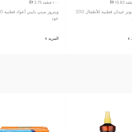
3.75 ١٠٠ قطعة
جونسونز عيدان قطنية للأطفال 200
ويتروز ميني 
عود
د
المزيد