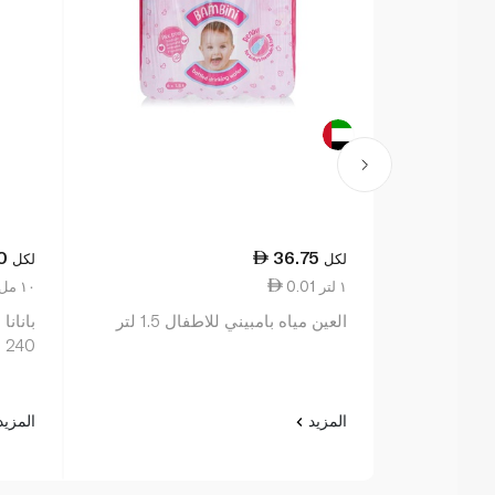
0
36.75
لكل
لكل
0.01 ١ لتر
2.29 ١٠ مل
العين مياه بامبيني للاطفال 1.5 لتر
240 مل
المزيد
المزي