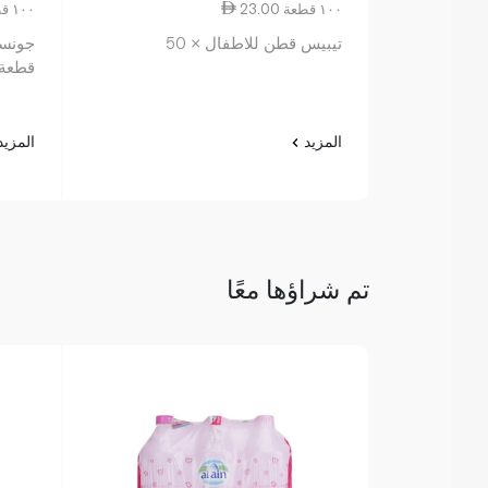
23.00 ١٠٠ قطعة
15.63 ١٠٠ قطعة
تيبيس قطن للاطفال × 50
قطعة
المزيد
المزي
تم شراؤها معًا