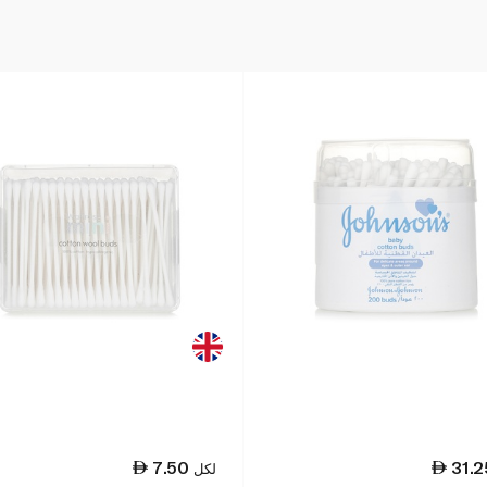
7.50
31.2
لكل