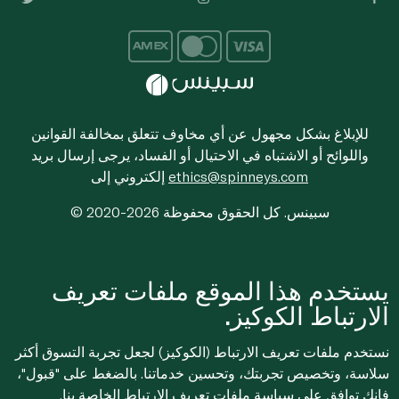
للإبلاغ بشكل مجهول عن أي مخاوف تتعلق بمخالفة القوانين
واللوائح أو الاشتباه في الاحتيال أو الفساد، يرجى إرسال بريد
ethics@spinneys.com
إلكتروني إلى
© 2020-2026 سبينس. كل الحقوق محفوظة
يستخدم هذا الموقع ملفات تعريف
الارتباط الكوكيز.
نستخدم ملفات تعريف الارتباط (الكوكيز) لجعل تجربة التسوق أكثر
سلاسة، وتخصيص تجربتك، وتحسين خدماتنا. بالضغط على "قبول"،
فإنك توافق على
سياسة ملفات تعريف الارتباط
الخاصة بنا.