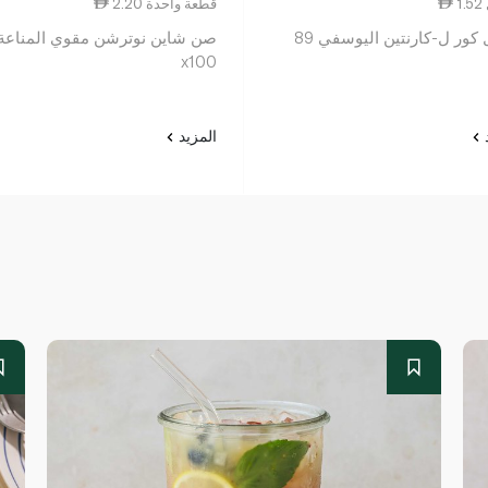
2.20 قطعة واحدة
ماسل كور ل-كارنتين اليوسفي 89
صن شاين نوترشن مقوي المناعة
x100
د
المزيد