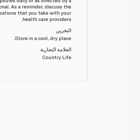
psules daily or as directed by a
onal. As a reminder, discuss the
ations that you take with your
health care providers.
التخزين
Store in a cool, dry place.
العلامة التجارية
Country Life