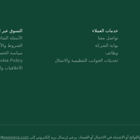
خدمات العملاء
التسوق عبر ا
تواصل معنا
الأسئلة الشائ
بوابة الشركة
الشروط والأ
وظائف
سياسة الخص
تحديثات الجوانب التنظيمية والامتثال
okie Policy
الأخلاقيات وال
لوائح أو الاشتباه في الاحتيال أو الفساد، يرجى إرسال بريد إلكتروني إلى
s@spinneys.com