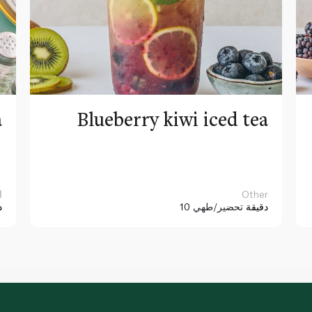
a
Blueberry kiwi iced tea
Other
ا
10 دقيقة
تحضير/طهي
د