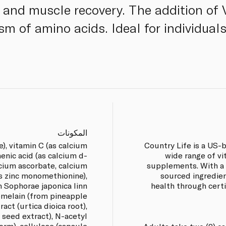
s and muscle recovery. The addition of
m of amino acids. Ideal for individuals
المكونات
e), vitamin C (as calcium
Country Life is a US-
enic acid (as calcium d-
wide range of vi
lcium ascorbate, calcium
supplements. With a 
as zinc monomethionine),
sourced ingredien
m Sophorae japonica linn
health through cer
omelain (from pineapple
ract (urtica dioica root),
 seed extract), N-acetyl
form), cellulose (capsule