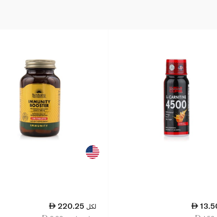
220.25
13.5
لكل