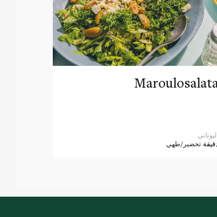
Maroulosalat
ليوناني
قيقة
تحضير/طهي