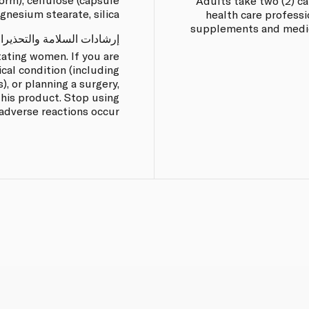
Adults take two (2) ca
gnesium stearate, silica.
health care professi
supplements and medic
إرشادات السلامة والتحذيرا
tating women. If you are
cal condition (including
), or planning a surgery,
this product. Stop using
adverse reactions occur.