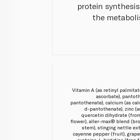
protein synthesi
the metabolis
Vitamin A (as retinyl palmitat
ascorbate), pantoth
pantothenate), calcium (as ca
d-pantothenate), zinc (
quercetin dihydrate (fro
flower), aller-max® blend (br
stem), stinging nettle ext
cayenne pepper (fruit), grape
cysteine, L-histidine (free 