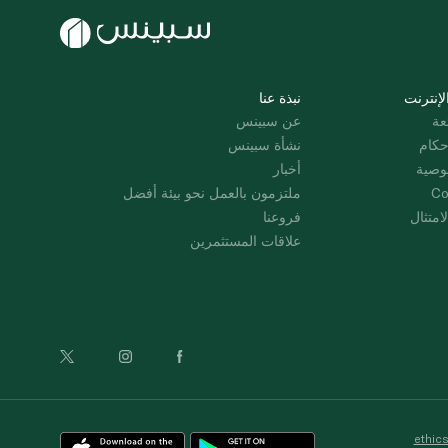
لإنترنت
نبذة عنا
عة
عن سبينس
حكام
نشأة سبينس
وصية
أخبار
Co
ملتزمون بالعمل نحو بيئة أفضل
امتثال
فروعنا
علاقات المستثمرين
ethic